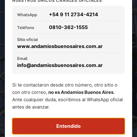
NUESTROS ÚNICOS CANALES OFICIALES
s y modulares.
+54 9 11 2734-4214
Soluciones
WhatsApp
0810-362-1555
Teléfono
rápidas y seguras.
Sitio oficial
www.andamiosbuenosaires.com.ar
Alquiler de estructuras para
restauración de fachadas, obras civiles,
Email
info@andamiosbuenosaires.com.ar
industrias y eventos.
Soluciones para trabajos en altura con
atención personalizada y alta
Si te contactaron desde otro número, otro sitio o
capacidad operativa.
con otro correo,
no es Andamios Buenos Aires
.
Ante cualquier duda, escribinos al WhatsApp oficial
antes de avanzar.
Solicitar Cotización
Entendido