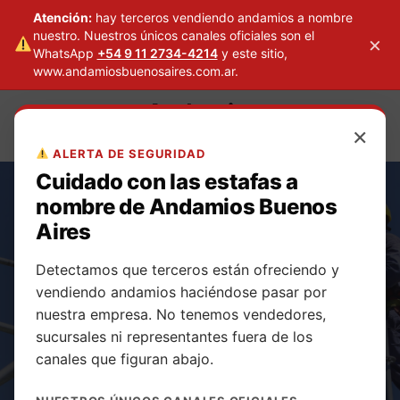
Atención:
hay terceros vendiendo andamios a nombre
nuestro. Nuestros únicos canales oficiales son el
×
WhatsApp
+54 9 11 2734-4214
y este sitio,
www.andamiosbuenosaires.com.ar.
Skip
Andamios
to
×
Buenos Aires
content
ALERTA DE SEGURIDAD
Cuidado con las estafas a
nombre de Andamios Buenos
Aires
Detectamos que terceros están ofreciendo y
Alquiler de
vendiendo andamios haciéndose pasar por
nuestra empresa. No tenemos vendedores,
andamios
sucursales ni representantes fuera de los
canales que figuran abajo.
multidireccionale