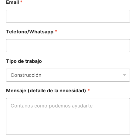
Email
*
Telefono/Whatsapp
*
N
Tipo de trabajo
o
m
b
r
e
Mensaje (detalle de la necesidad)
*
d
e
D
i
r
e
c
c