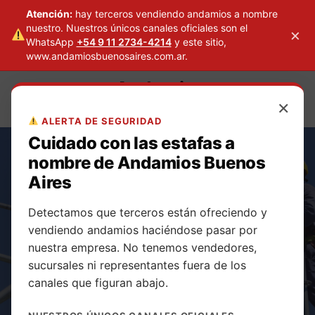
Atención:
hay terceros vendiendo andamios a nombre
nuestro. Nuestros únicos canales oficiales son el
×
WhatsApp
+54 9 11 2734-4214
y este sitio,
www.andamiosbuenosaires.com.ar.
Skip
Andamios
to
×
Buenos Aires
content
ALERTA DE SEGURIDAD
Cuidado con las estafas a
nombre de Andamios Buenos
Aires
Detectamos que terceros están ofreciendo y
Alquiler de
vendiendo andamios haciéndose pasar por
nuestra empresa. No tenemos vendedores,
andamios
sucursales ni representantes fuera de los
canales que figuran abajo.
multidireccionale