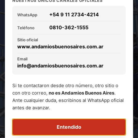
NUESTROS ÚNICOS CANALES OFICIALES
s y modulares.
+54 9 11 2734-4214
Soluciones
WhatsApp
0810-362-1555
Teléfono
rápidas y seguras.
Sitio oficial
www.andamiosbuenosaires.com.ar
Alquiler de estructuras para
restauración de fachadas, obras civiles,
Email
info@andamiosbuenosaires.com.ar
industrias y eventos.
Soluciones para trabajos en altura con
atención personalizada y alta
Si te contactaron desde otro número, otro sitio o
capacidad operativa.
con otro correo,
no es Andamios Buenos Aires
.
Ante cualquier duda, escribinos al WhatsApp oficial
antes de avanzar.
Solicitar Cotización
Entendido