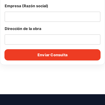
Empresa (Razón social)
*
Dirección de la obra
E
m
a
i
l
*
Enviar Consulta