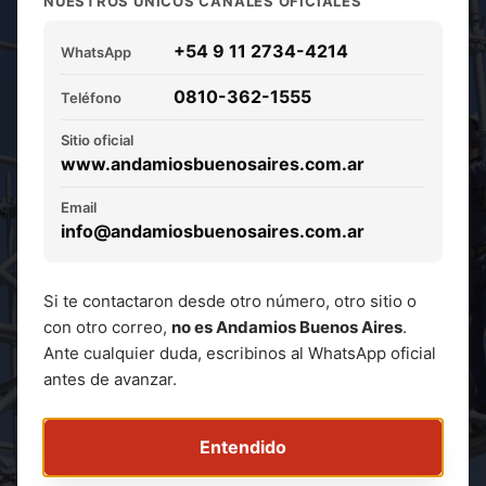
NUESTROS ÚNICOS CANALES OFICIALES
s y modulares.
+54 9 11 2734-4214
Soluciones
WhatsApp
0810-362-1555
Teléfono
rápidas y seguras.
Sitio oficial
www.andamiosbuenosaires.com.ar
Alquiler de estructuras para
restauración de fachadas, obras civiles,
Email
info@andamiosbuenosaires.com.ar
industrias y eventos.
Soluciones para trabajos en altura con
atención personalizada y alta
Si te contactaron desde otro número, otro sitio o
capacidad operativa.
con otro correo,
no es Andamios Buenos Aires
.
Ante cualquier duda, escribinos al WhatsApp oficial
antes de avanzar.
Solicitar Cotización
Entendido