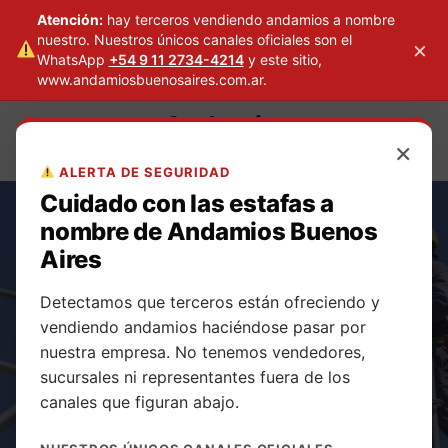
Atención:
hay terceros vendiendo andamios a nombre
nuestro. Nuestros únicos canales oficiales son el
×
WhatsApp
+54 9 11 2734-4214
y este sitio,
www.andamiosbuenosaires.com.ar.
Skip
Andamios
to
×
Buenos Aires
content
ALERTA DE SEGURIDAD
Cuidado con las estafas a
nombre de Andamios Buenos
Aires
Detectamos que terceros están ofreciendo y
Alquiler de
vendiendo andamios haciéndose pasar por
nuestra empresa. No tenemos vendedores,
andamios
sucursales ni representantes fuera de los
canales que figuran abajo.
multidireccionale