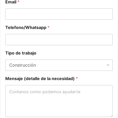
Email
*
d
a
d
)
*
Telefono/Whatsapp
*
E
m
a
i
l
Tipo de trabajo
Mensaje (detalle de la necesidad)
*