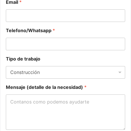
Email
*
Telefono/Whatsapp
*
T
Tipo de trabajo
e
l
e
f
o
Mensaje (detalle de la necesidad)
*
n
o
/
W
h
a
t
s