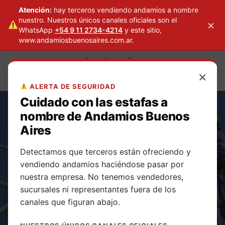
Atención:
hay terceros vendiendo andamios a nombre
nuestro. Nuestros únicos canales oficiales son el
×
WhatsApp
+54 9 11 2734-4214
y este sitio,
www.andamiosbuenosaires.com.ar.
Skip
Andamios
to
×
Buenos Aires
content
ALERTA DE SEGURIDAD
Cuidado con las estafas a
nombre de Andamios Buenos
Aires
Detectamos que terceros están ofreciendo y
Alquiler de
vendiendo andamios haciéndose pasar por
nuestra empresa. No tenemos vendedores,
andamios
sucursales ni representantes fuera de los
canales que figuran abajo.
multidireccionale