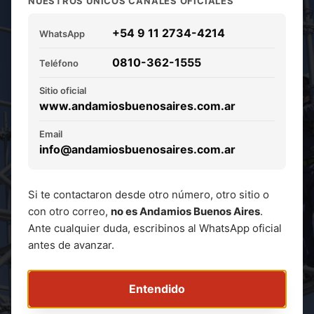
NUESTROS ÚNICOS CANALES OFICIALES
s y modulares.
+54 9 11 2734-4214
Soluciones
WhatsApp
0810-362-1555
Teléfono
rápidas y seguras.
Sitio oficial
www.andamiosbuenosaires.com.ar
Alquiler de estructuras para
restauración de fachadas, obras civiles,
Email
info@andamiosbuenosaires.com.ar
industrias y eventos.
Soluciones para trabajos en altura con
atención personalizada y alta
Si te contactaron desde otro número, otro sitio o
capacidad operativa.
con otro correo,
no es Andamios Buenos Aires
.
Ante cualquier duda, escribinos al WhatsApp oficial
antes de avanzar.
Solicitar Cotización
Entendido